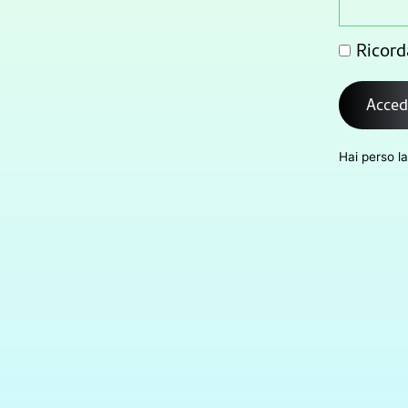
Ricord
Acced
Hai perso l