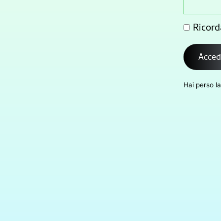
Ricord
Acced
Hai perso l