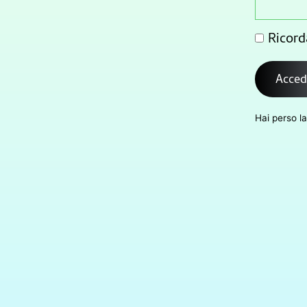
Ricord
Acced
Hai perso l