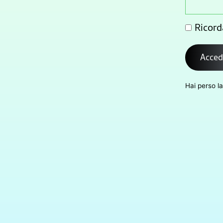
Ricord
Acced
Hai perso l